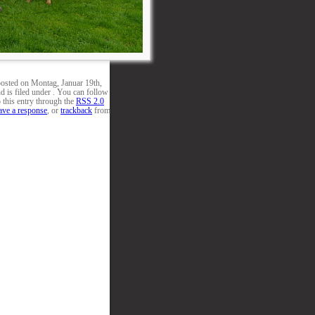
posted on Montag, Januar 19th,
d is filed under . You can follow
 this entry through the
RSS 2.0
ave a response
, or
trackback
from