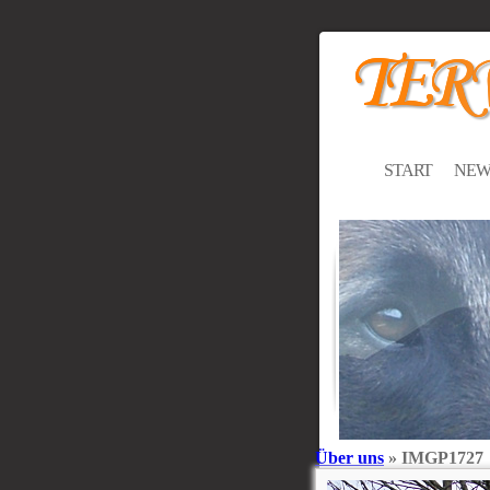
START
NEW
Über uns
» IMGP1727