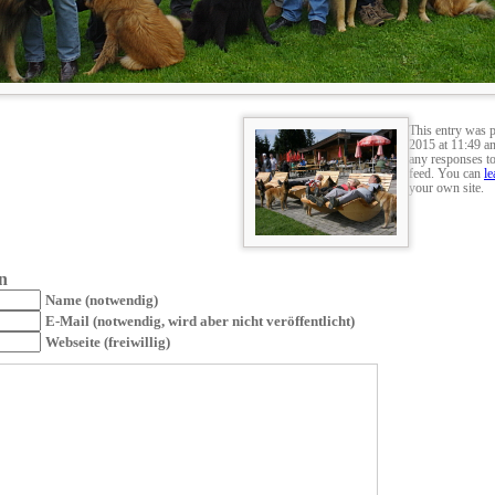
This entry was 
2015 at 11:49 an
any responses to
feed. You can
le
your own site.
n
Name (notwendig)
E-Mail (notwendig, wird aber nicht veröffentlicht)
Webseite (freiwillig)